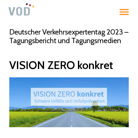
To
Skip
to
na
content
Deutscher Verkehrsexpertentag 2023 –
Tagungsbericht und Tagungsmedien
VISION ZERO konkret