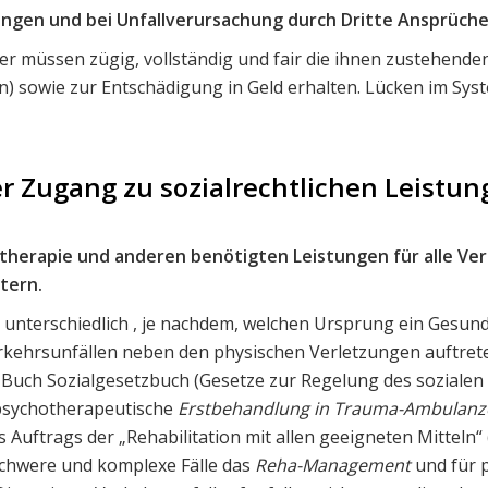
tungen und bei Unfallverursachung durch Dritte Ansprüche
opfer müssen zügig, vollständig und fair die ihnen zustehen
en) sowie zur Entschädigung in Geld erhalten. Lücken im S
 Zugang zu sozialrechtlichen Leistun
therapie und anderen benötigten Leistungen für alle Verk
htern.
 unterschiedlich , je nachdem, welchen Ursprung ein Gesund
kehrsunfällen neben den physischen Verletzungen auftrete
. Buch Sozialgesetzbuch (Gesetze zur Regelung des sozialen 
psychotherapeutische
Erstbehandlung in Trauma-Ambulanz
 Auftrags der „Rehabilitation mit allen geeigneten Mitteln“
 schwere und komplexe Fälle das
Reha-Management
und für p