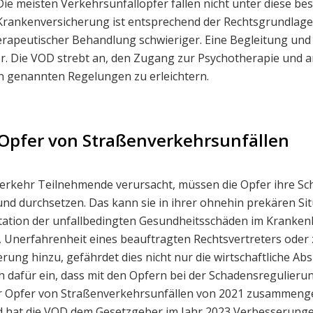
 Die meisten Verkehrsunfallopfer fallen nicht unter diese 
 Krankenversicherung ist entsprechend der Rechtsgrundlage
erapeutischer Behandlung schwieriger. Eine Begleitung und
ber. Die VOD strebt an, den Zugang zur Psychotherapie und 
n genannten Regelungen zu erleichtern.
Opfer von Straßen­verkehrs­unfällen
erkehr Teilnehmende verursacht, müssen die Opfer ihre S
nd durchsetzen. Das kann sie in ihrer ohnehin prekären Si
tation der unfallbedingten Gesundheitsschäden im Kranken
 Unerfahrenheit eines beauftragten Rechtsvertreters oder
erung hinzu, gefährdet dies nicht nur die wirtschaftliche A
h dafür ein, dass mit den Opfern bei der Schadensregulier
der Opfer von Straßenverkehrsunfällen von 2021 zusammenge
d hat die VOD dem Gesetzgeber im Jahr 2023 Verbesserung