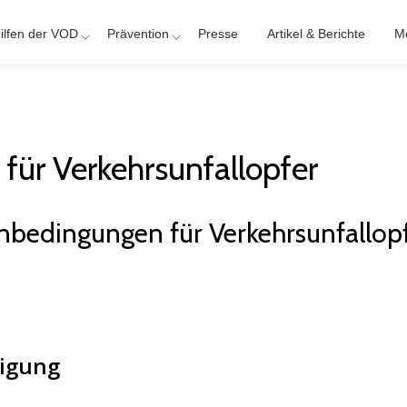
ilfen der VOD
Prävention
Presse
Artikel & Berichte
M
ür Verkehrs­unfall­opfer
nbedingungen für Verkehrsunfallop
digung