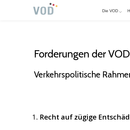
Die VOD
H
Skip
to
content
Forder­ungen der VOD f
Verkehrspolitische Rahme
Recht auf zügige Ent­schä