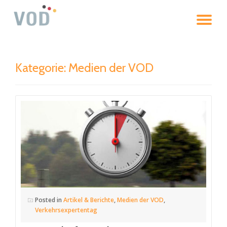
To
Skip
to
na
content
Kategorie: Medien der VOD
Posted in
Artikel & Berichte
,
Medien der VOD
,
Verkehrsexpertentag