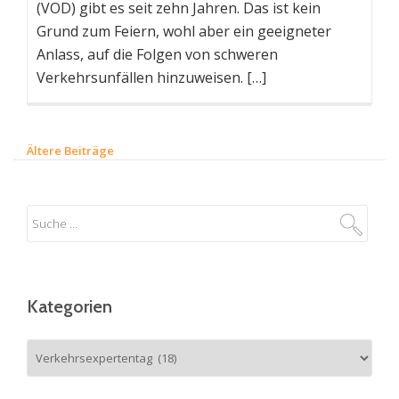
(VOD) gibt es seit zehn Jahren. Das ist kein
Grund zum Feiern, wohl aber ein geeigneter
Anlass, auf die Folgen von schweren
Verkehrsunfällen hinzuweisen. […]
Ältere Beiträge
B
e
i
t
r
a
g
Kategorien
s
-
Kategorien
N
a