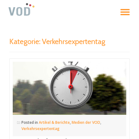
To
Skip
to
na
content
Kategorie: Verkehrsexpertentag
Posted in
Artikel & Berichte
,
Medien der VOD
,
Verkehrsexpertentag