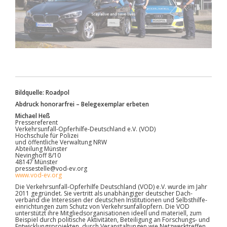
Bildquelle: Roadpol
Abdruck honorarfrei – Belegexemplar erbeten
Michael Heß
Pressereferent
Verkehrsunfall-Opferhilfe-Deutschland e.V. (VOD)
Hochschule für Polizei
und öffentliche Verwaltung NRW
Abteilung Münster
Nevinghoff 8/10
48147 Münster
pressestelle@vod-ev.org
www.vod-ev.org
Die Verkehrsunfall-Opferhilfe Deutschland (VOD) e.V. wurde im Jahr
2011 gegründet. Sie vertritt als unabhängiger deutscher Dach­
verband die Interessen der deutschen Institutionen und Selbst­hilfe­
einrichtungen zum Schutz von Verkehrs­unfall­opfern. Die VOD
unterstützt ihre Mitglieds­organi­sationen ideell und materiell, zum
Beispiel durch politische Aktivitäten, Beteiligung an Forschungs- und
Entwicklungs­projekten, durch Veran­staltungen wie Netzwerk­treffen