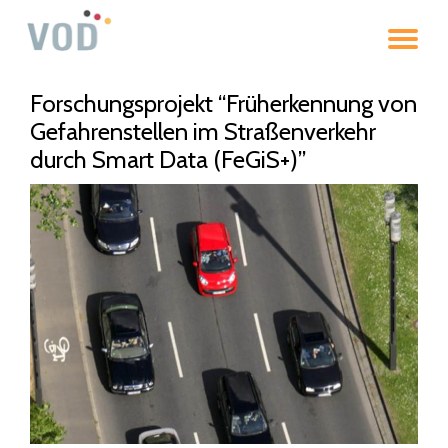
To
Skip
to
na
content
Forschungsprojekt “Früherkennung von
Gefahrenstellen im Straßenverkehr
durch Smart Data (FeGiS+)”