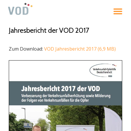
To
Skip
to
na
content
Jahresbericht der VOD 2017
Zum Download:
VOD Jahresbericht 2017 (6,9 MB)