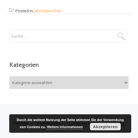
Posted in
Jahresberichte
Kategorien
Kategorien
Durch die weitere Nutzung der Seite stimmen Sie der Verwendung
Home
Impressum
Datenschutz
Satzung
S
Akzeptieren
von Cookies zu.
Weitere Informationen
e