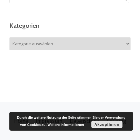
Kategorien
Kategorien
Durch die weitere Nutzung der Seite stimmen Sie der Verwendung
Home
Impressum
Datenschutz
Satzung
S
Akzeptieren
von Cookies zu.
Weitere Informationen
e
c