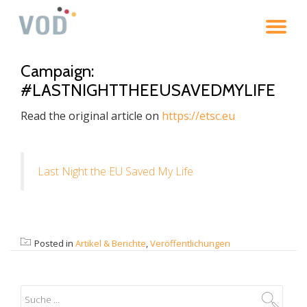
To
Skip
to
na
content
Campaign:
#LASTNIGHTTHEEUSAVEDMYLIFE
Read the original article on
https://etsc.eu
Last Night the EU Saved My Life
Posted in
Artikel & Berichte
,
Veröffentlichungen