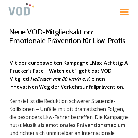
To
Skip
to
na
content
Neue VOD-Mitgliedsaktion:
Emotionale Prävention für Lkw-Profis
Mit der europaweiten Kampagne
„Max-Achtzig: A
Trucker’s Fate – Watch out!”
geht das VOD-
Mitglied
Hellwach mit 80 km/h e.V.
einen
innovativen Weg der Verkehrs­unfall­prävention.
Kernziel ist die Reduktion schwerer Stauende-
Kollisionen – Unfälle mit oft dramatischen Folgen,
die besonders Lkw-Fahrer betreffen. Die Kampagne
nutzt
Musik als emotionales Präventionsmedium
und richtet sich unmittelbar an internationale