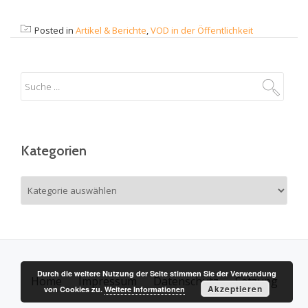
Posted in
Artikel & Berichte
,
VOD in der Öffentlichkeit
Kategorien
Kategorien
Durch die weitere Nutzung der Seite stimmen Sie der Verwendung
Home
Impressum
Datenschutz
Satzung
S
Akzeptieren
von Cookies zu.
Weitere Informationen
e