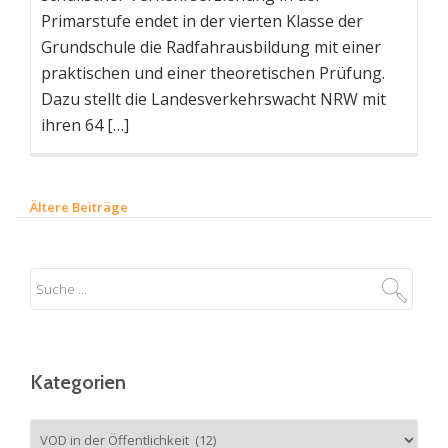
Primarstufe endet in der vierten Klasse der
Grundschule die Radfahrausbildung mit einer
praktischen und einer theoretischen Prüfung.
Dazu stellt die Landesverkehrswacht NRW mit
ihren 64 […]
Ältere Beiträge
B
e
i
t
r
a
g
Kategorien
s
-
Kategorien
N