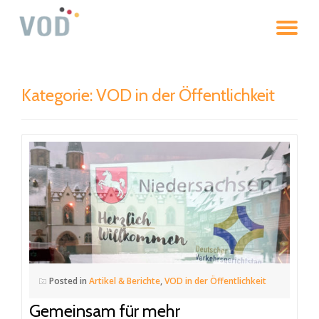
To
Skip
to
na
content
Kategorie: VOD in der Öffentlichkeit
Posted in
Artikel & Berichte
,
VOD in der Öffentlichkeit
Gemeinsam für mehr