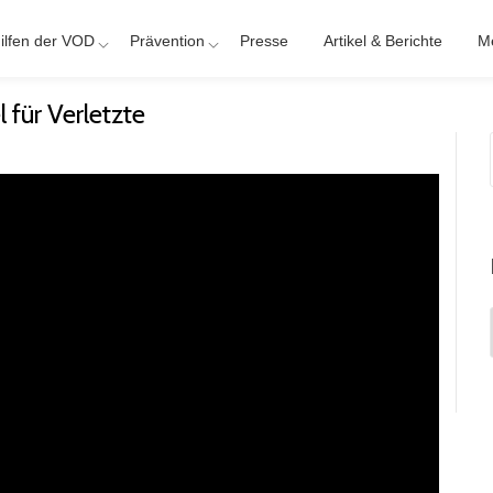
ilfen der VOD
Prävention
Presse
Artikel & Berichte
M
für Verletzte