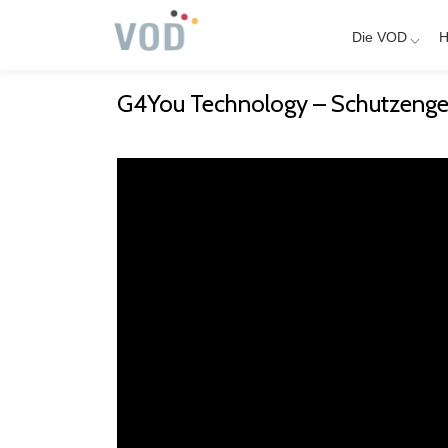
Die VOD
H
Skip
to
G4You Technology – Schutzengel 
content