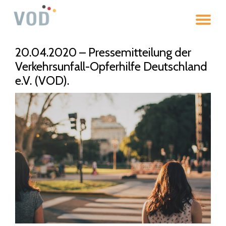
To
Skip
to
na
content
20.04.2020 – Pressemitteilung der
Verkehrsunfall-Opferhilfe Deutschland
e.V. (VOD).