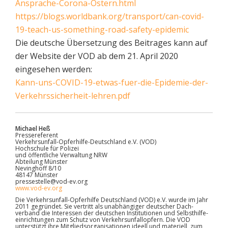
Ansprache-Corona-Ostern.html
https://blogs.worldbank.org/transport/can-covid-
19-teach-us-something-road-safety-epidemic
Die deutsche Übersetzung des Beitrages kann auf
der Website der VOD ab dem 21. April 2020
eingesehen werden:
Kann-uns-COVID-19-etwas-fuer-die-Epidemie-der-
Verkehrssicherheit-lehren.pdf
Michael Heß
Pressereferent
Verkehrsunfall-Opferhilfe-Deutschland e.V. (VOD)
Hochschule für Polizei
und öffentliche Verwaltung NRW
Abteilung Münster
Nevinghoff 8/10
48147 Münster
pressestelle@vod-ev.org
www.vod-ev.org
Die Verkehrsunfall-Opferhilfe Deutschland (VOD) e.V. wurde im Jahr
2011 gegründet. Sie vertritt als unabhängiger deutscher Dach­
verband die Interessen der deutschen Institutionen und Selbst­hilfe­
einrichtungen zum Schutz von Verkehrs­unfall­opfern. Die VOD
unterstützt ihre Mitglieds­organi­sationen ideell und materiell, zum