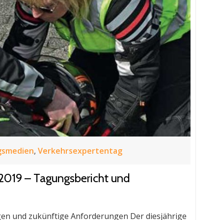
gsmedien
,
Verkehrsexpertentag
2019 – Tagungsbericht und
gen und zukünftige Anforderungen Der diesjährige