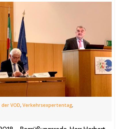
 der VOD
,
Verkehrsexpertentag
,